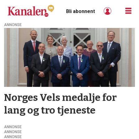
Bli abonnent
ANNONSE
Tag:
norges
vels
medalje
Norges Vels medalje for
lang og tro tjeneste
ANNONSE
ANNONSE
ANNONSE