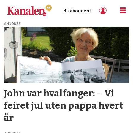
Bli abonnent
ANNONSE
Tag:
sørishavet
John var hvalfanger: – Vi
feiret jul uten pappa hvert
år