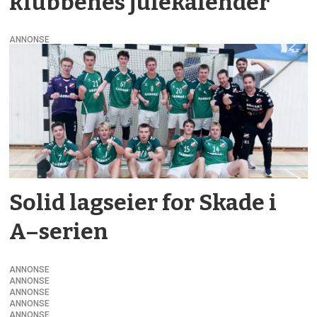
klubbenes jule­kalender
ANNONSE
Solid lagseier for Skade i
A–serien
ANNONSE
ANNONSE
ANNONSE
ANNONSE
ANNONSE