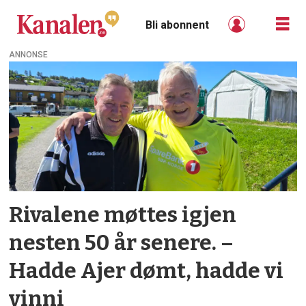
Bli abonnent
ANNONSE
Tag:
skade
Rivalene møttes igjen
nesten 50 år senere. –
Hadde Ajer dømt, hadde vi
vinni