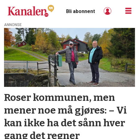
Bli abonnent
ANNONSE
Tag:
tuftedalen
Roser kommunen, men
mener noe må gjøres: – Vi
kan ikke ha det sånn hver
gang det regner