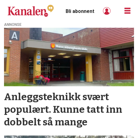
Bli abonnent
ANNONSE
Tag:
yrkesfag
Anleggs­teknikk svært
populært. Kunne tatt inn
dobbelt så mange