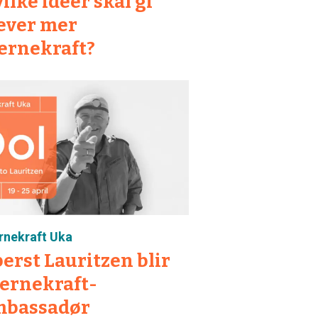
ilke ideer skal gi
ever mer
ernekraft?
rnekraft Uka
erst Lauritzen blir
ernekraft-
mbassadør