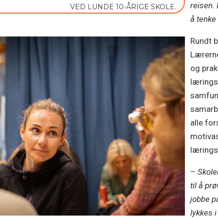
reisen. 
VED LUNDE 10-ÅRIGE SKOLE.
å tenke
Rundt b
Lærerne
og prak
lærings
samfunn
samarbe
alle fo
motivas
lærings
–
Skolen
til å pr
jobbe på
lykkes i