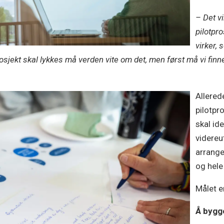
– Det v
pilotpr
virker, 
rosjekt skal lykkes må verden vite om det, men først må vi fin
Allered
pilotpr
skal id
videreu
arranger
og hele
Målet e
Å bygg