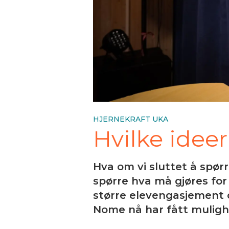
HJERNEKRAFT UKA
Hvilke ideer
Hva om vi sluttet å spør
spørre hva må gjøres for
større elevengasjement 
Nome nå har fått mulighe