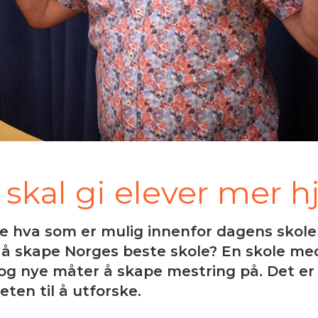
 skal gi elever mer h
re hva som er mulig innenfor dagens skole
 å skape Norges beste skole? En skole med
og nye måter å skape mestring på. Det er 
ten til å utforske.