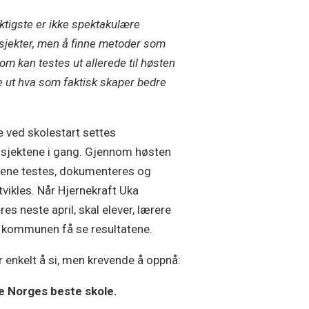
iktigste er ikke spektakulære
osjekter, men å finne metoder som
som kan testes ut allerede til høsten
ne ut hva som faktisk skaper bedre
e ved skolestart settes
osjektene i gang. Gjennom høsten
eene testes, dokumenteres og
tvikles. Når Hjernekraft Uka
es neste april, skal elever, lærere
 kommunen få se resultatene.
r enkelt å si, men krevende å oppnå:
e Norges beste skole.