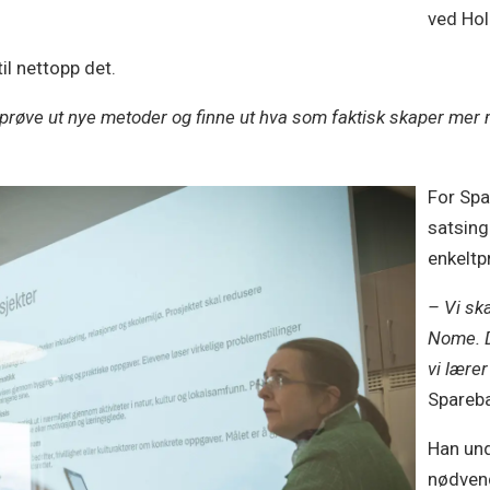
ved Hol
il nettopp det.
 å prøve ut nye metoder og finne ut hva som faktisk skaper mer
For Spa
satsing
enkeltp
– Vi sk
Nome. D
vi lærer
Spareba
Han und
nødvend