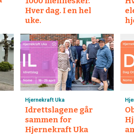
1000 mennesker.
Hv
Hver dag. I en hel
el
uke.
hj
Hjernekraft Uka
Hje
Idrettslagene går
Ob
sammen for
Hj
Hjernekraft Uka
a