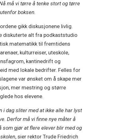
Nå må vi tørre å tenke stort og tørre
 utenfor boksen.
ordene gikk diskusjonene livlig.
 diskuterte alt fra podkaststudio
tisk matematikk til fremtidens
arenaer, kulturreiser, uteskole,
sfagrom, kantinedrift og
id med lokale bedrifter. Felles for
rslagene var ønsket om å skape mer
jon, mer mestring og større
glede hos elevene.
 i dag sliter med at ikke alle har lyst
øve. Derfor må vi finne nye måter å
 som gjør at flere elever blir med og
 skolen
, sier rektor Trude Friedrich