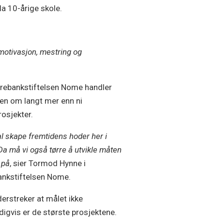
la 10-årige skole.
 motivasjon, mestring og
rebankstiftelsen Nome handler
en om langt mer enn ni
rosjekter.
al skape fremtidens hoder her i
a må vi også tørre å utvikle måten
 på
, sier Tormod Hynne i
nkstiftelsen Nome.
erstreker at målet ikke
igvis er de største prosjektene.