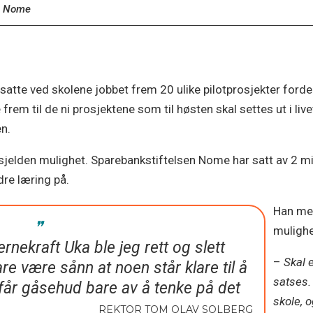
n Nome
te ved skolene jobbet frem 20 ulike pilotprosjekter fordelt
frem til de ni prosjektene som til høsten skal settes ut i liv
n.
jelden mulighet. Sparebankstiftelsen Nome har satt av 2 milli
re læring på.
Han men
mulighe
rnekraft Uka ble jeg rett og slett
–
Skal 
re være sånn at noen står klare til å
satses.
 får gåsehud bare av å tenke på det
skole, 
REKTOR TOM OLAV SOLBERG