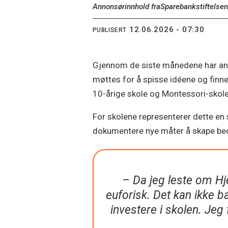
Annonsørinnhold fra
Sparebankstiftelse
12.06.2026 - 07:30
PUBLISERT
Gjennom de siste månedene har ansat
møttes for å spisse idéene og finne 
10-årige skole og Montessori-skole
For skolene representerer dette en s
dokumentere nye måter å skape bed
– Da jeg leste om Hje
euforisk. Det kan ikke ba
investere i skolen. Jeg