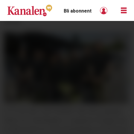
Bli abonnent
ANNONSE
FLYTTER INN I SEPTEMBER: Når denne gjengen
flytter inn i Fabrikkgata, er oppgaven å bygge opp
en REE-senter for ressurskartlegging, forskning og