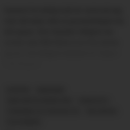
Svarene fra statlig hold lar vente på seg,
men det betyr ikke at gruveselskapet har
tatt pause. Som Kanalen tidligere har
omtalt, skal REN flytte ut av Fen skolen
og inn i de tidligere lokalene til Topaz i
Fabrikkgata.
NYHETER
BÆREVANN
RARE EARTHS NORWAY REN
FENSFELTET
FORSKNING OG UTVIKLING FOU
REE-SENTER
PILOTFABRIKK