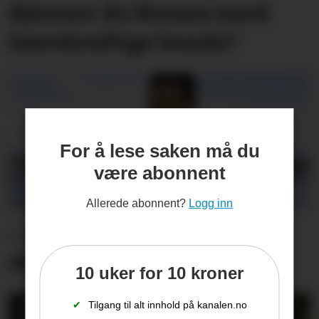
Kjenner du Nomes mest
bærekraftige bonde?
For å lese saken må du
være abonnent
Allerede abonnent?
Logg inn
– Et stort savn og en
drivkraft som forsvinner
10 uker for 10 kroner
✔
Tilgang til alt innhold på kanalen.no