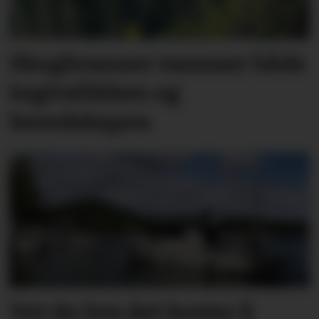
Skogbranner rammer både
togtrafikken og
beredskapen
Vet du hva det koster å