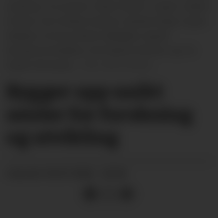
utvikling. Fra venstre: Oskar Riviere, Jesper Undem
Eriksen, Ole Chistian Sannes, Daniela Rojas, Espen
Madsen, Emma Asheim Ødegård, Ingvild
Brynjulvsrud Bakke, Eirik Bache Stokmo og Tor
Espen Simonsen.
Britt Eriksen
Bygger opp unikt
senter for forskning
og utvikling
04.07.2026 - 05:00
PUBLISERT