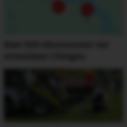
Nær 500 abonnenter var
strømløse i Helgen