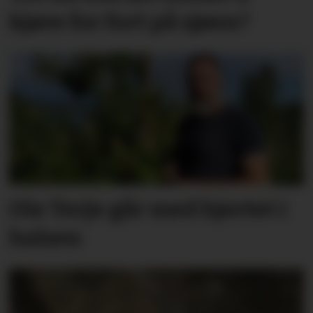
kjøre for fort på sjøen?
Ole Terje går med hjertet i
halsen