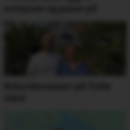
sovepose og passe på
Rekordsommer på Tufte
Gård