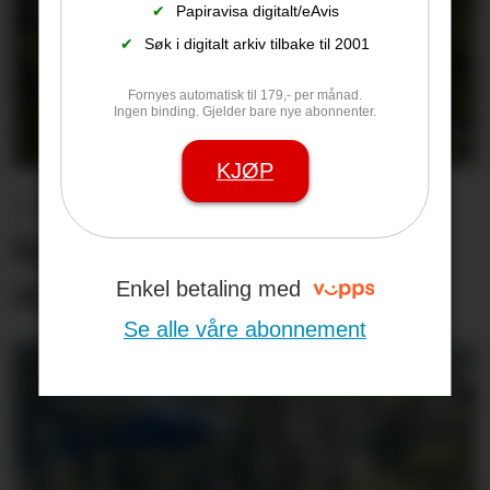
✔
Papiravisa digitalt/eAvis
✔
Søk i digitalt arkiv tilbake til 2001
Fornyes automatisk til 179,- per månad.
Ingen binding. Gjelder bare nye abonnenter.
KJØP
– Vi kan ikke fortsette å
kjøpe en ny bom hver
måned
Enkel betaling med
Se alle våre abonnement