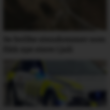
Se hvilke eiendommer som
fikk nye eiere i juli