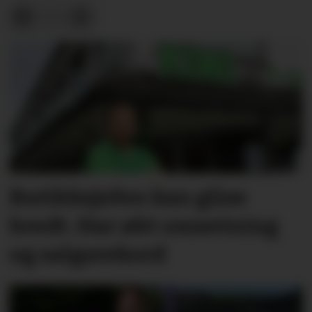
Butikksjefen kan glise
bredt. Har økt omsetning
og salgsrekord