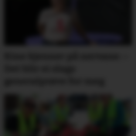
Kine kjenner på nervane: –
Det blir ei slags
generalprøve for meg