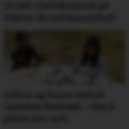
14 tatt i fartskontroll på
riksvei 36 ved Sannerholt
Celina og Susan bød på
nystekte flatbrød. – Gøy å
prøve noe nytt