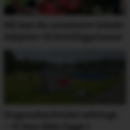
Nå kan du nominere lokale
ildsjeler til frivilligprisene
Dugnadsarbeidet ødelagt.
– Vi kan ikke ligge i