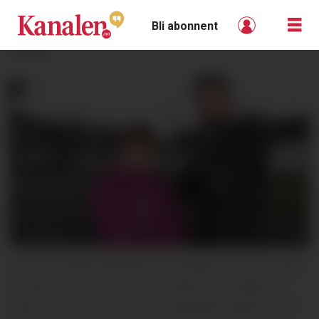
Bli abonnent
ANNONSE
NEI: Gry-Anette Rekanes Amundsen (FrP) og Hans
Kristian Lahus (Sp) er overhodet ikke villige til å
diskutere Lunde skole når budsjettarbeidet starter.