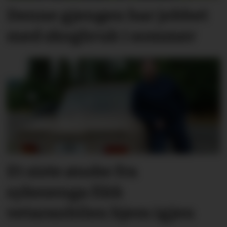
Denne gjengen har jobbet
med skogbruk i sommer
Et siste ønske fra
sykesenga fikk
vetaranbilen hjem igjen