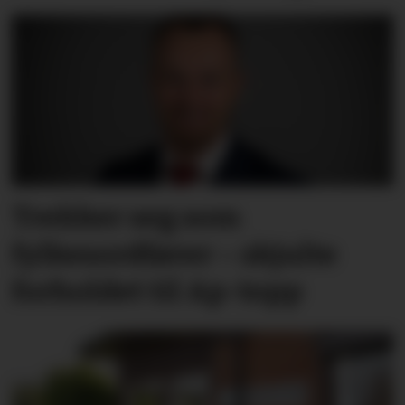
Trekker seg som
fylkesordfører – skjulte
forholdet til Ap-topp