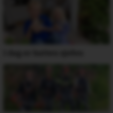
I dag er katten sjefen