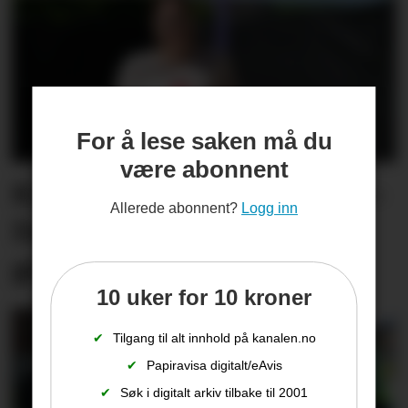
For å lese saken må du
være abonnent
Kine kjenner på nervane: –
Allerede abonnent?
Logg inn
Det blir ei slags
generalprøve for meg
10 uker for 10 kroner
✔
Tilgang til alt innhold på kanalen.no
✔
Papiravisa digitalt/eAvis
✔
Søk i digitalt arkiv tilbake til 2001