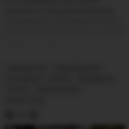
presenterte en lang rekke kuttforslag
som politikerne må ta stilling til når de i
kommende møter skal å lage et budsjett
i balanse for 2025.
KOMMUNESTYRE
KOMMUNEØKONOMI
KUTTFORSLAG
NYHETER
ØKONOMIPLAN
POLITIKK
UNGDOMSTRINNET
BUDSJETT 2025