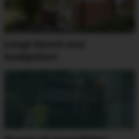
Langt dyrere enn
budsjettert