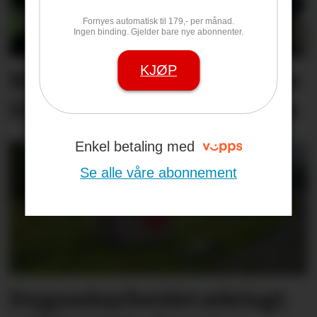
Fornyes automatisk til 179,- per månad.
Ingen binding. Gjelder bare nye abonnenter.
KJØP
Nå kan du nominere lokale
ildsjeler til frivilligprisene
Enkel betaling med
Se alle våre abonnement
Dugnadsarbeidet ødelagt.