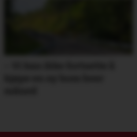
– Vi kan ikke fortsette å
kjøpe en ny bom hver
måned