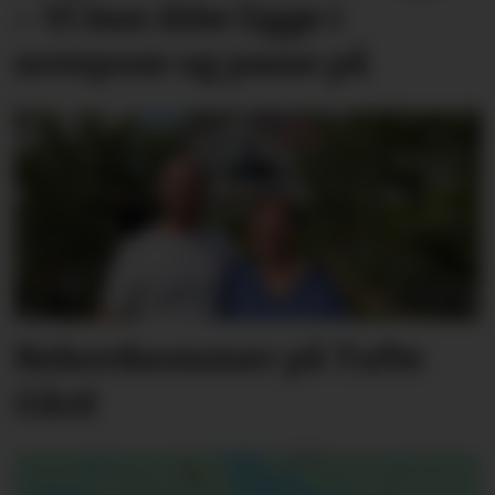
– Vi kan ikke ligge i
sovepose og passe på
Rekordsommer på Tufte
Gård