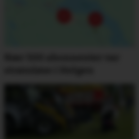
Nær 500 abonnenter var
strømløse i Helgen