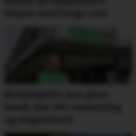
Bamse på søppelbilen
skaper smil langs ruta
Butikksjefen kan glise
bredt. Har økt omsetning
og salgsrekord