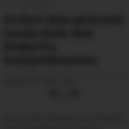
Unni Buverud
De firer ikke på kravet:
Lunde skole skal
fredes fra
budsjettdebatten
07.11.2024 - 18:39
PUBLISERT
Det var under tirsdagens kommunestyre,
kommunedirektør Rune Engehult