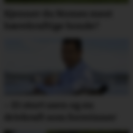
Kjenner du Nomes mest
bærekraftige bonde?
– Et stort savn og en
drivkraft som forsvinner