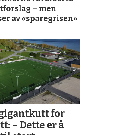
tforslag – men
ser av «sparegrisen»
gigantkutt for
t: – Dette er å