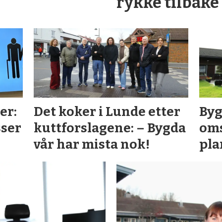
rykke tilbake 
er:
Det koker i Lunde etter
Byg
sser
kuttforslagene: – Bygda
oms
vår har mista nok!
pla