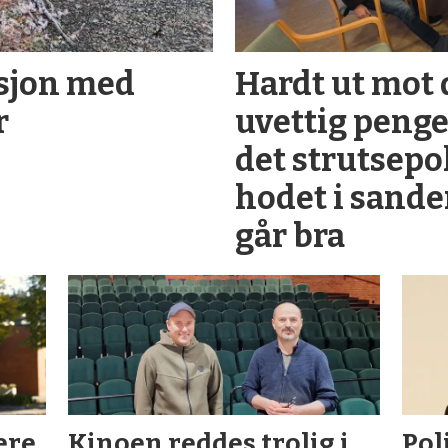
asjon med
Hardt ut mot 
r
uvettig penge
det strutsepol
hodet i sande
går bra
ere
Kinoen reddes trolig i
Pol