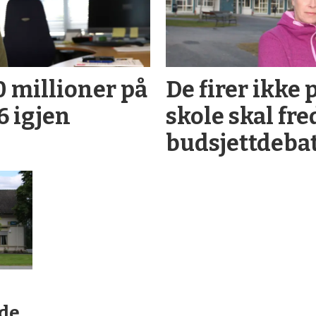
 millioner på
De firer ikke 
6 igjen
skole skal fre
budsjettdeba
de