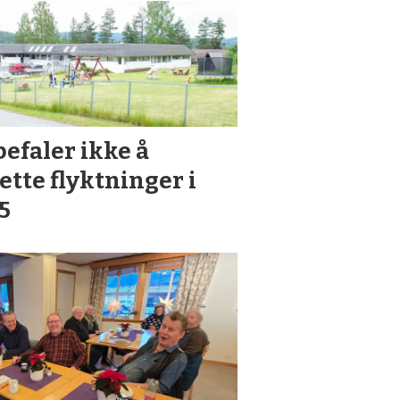
efaler ikke å
ette flyktninger i
5