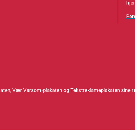
hje
Per
katen, Vær Varsom-plakaten og Tekstreklameplakaten sine re