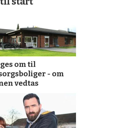
til start
ges om til
orgsboliger - om
nen vedtas