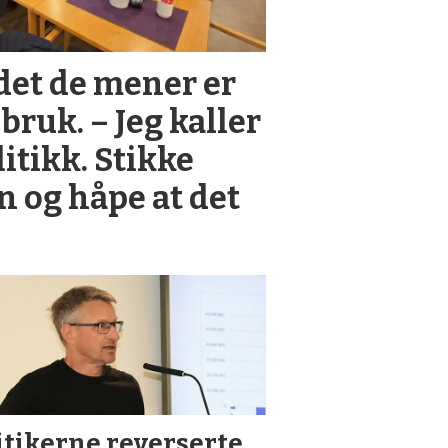
det de mener er
bruk. – Jeg kaller
itikk. Stikke
n og håpe at det
itikerne reverserte