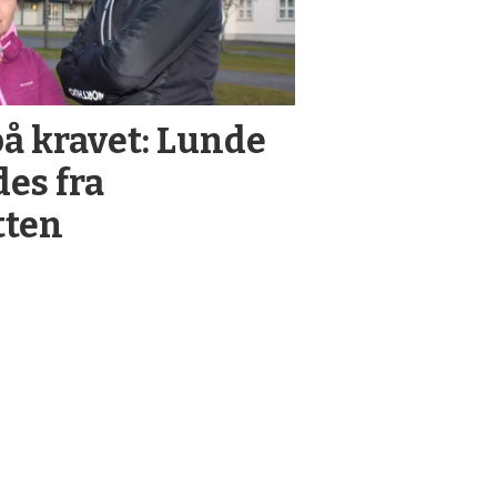
på kravet: Lunde
des fra
tten