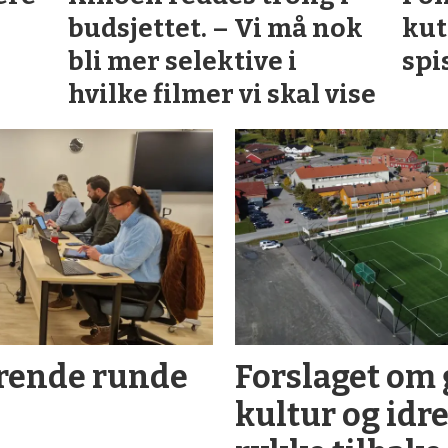
budsjettet. – Vi må nok
kut
bli mer selektive i
spi
hvilke filmer vi skal vise
ørende runde
Forslaget om 
kultur og idret