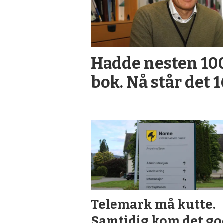
Hadde nesten 100
bok. Nå står det 1
Telemark må kutte.
Samtidig kom det go