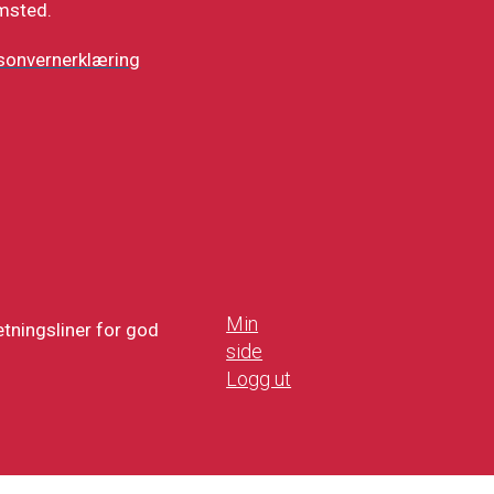
msted.
sonvernerklæring
Min
tningsliner for god
side
Logg ut