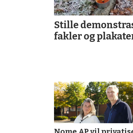
Stille demonstr
fakler og plakate
Nome AP vil privatis