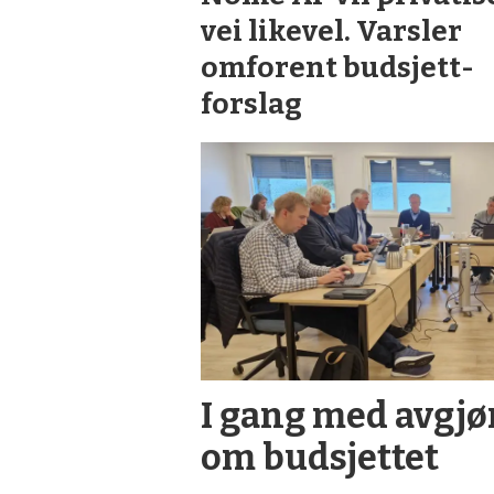
vei likevel. Varsler
omforent budsjett­
forslag
I gang med avgj
om budsjettet