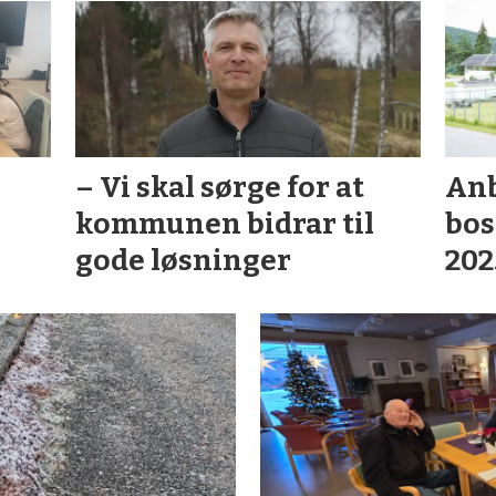
– Vi skal sørge for at
Anb
kommunen bidrar til
bos
gode løsninger
202