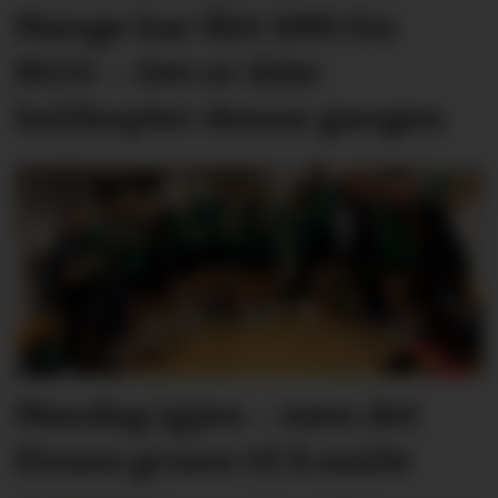
Mange har fått SMS fra
NGU: – Det er ikke
helikopter denne gangen
Mandag igjen – men det
finnes grunn til å smile