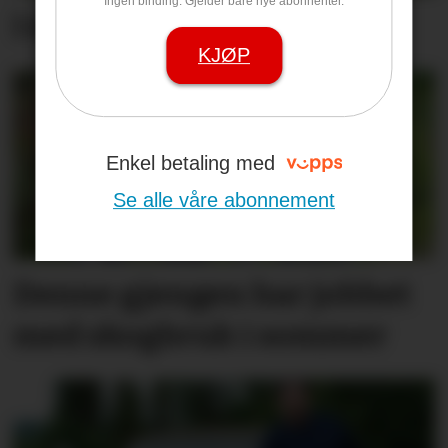
Ingen binding. Gjelder bare nye abonnenter.
I dag er katten sjefen
KJØP
Enkel betaling med
Se alle våre abonnement
Denne gjengen har jobbet
med skogbruk i sommer