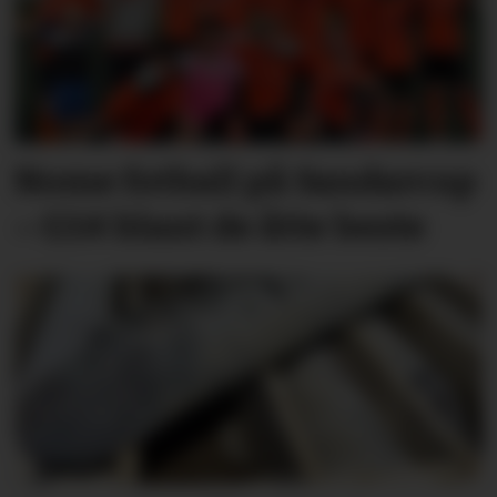
Nome fotball på Sandarcup
– G14 blant de åtte beste