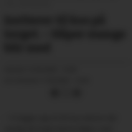
Unni Buverud
Inviterer til kos på
torget. – Håper mange
blir med
16.06.2025 - 16:00
PUBLISERT
17.06.2025 - 13:34
SIST OPPDATERT
– Vi legger opp til litt kos utenom det
vanlige på torget denne dagen, med