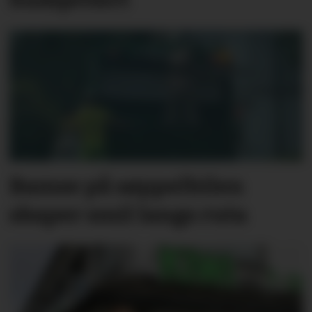
Bamse på søppelbilen
skaper smil langs ruta