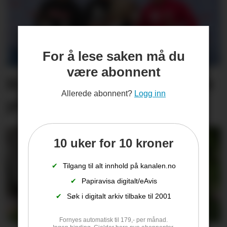
For å lese saken må du
være abonnent
Runar skjøt seg til NM-sølv
Allerede abonnent?
Logg inn
på Lesja
10 uker for 10 kroner
✔
Tilgang til alt innhold på kanalen.no
✔
Papiravisa digitalt/eAvis
✔
Søk i digitalt arkiv tilbake til 2001
Fornyes automatisk til 179,- per månad.