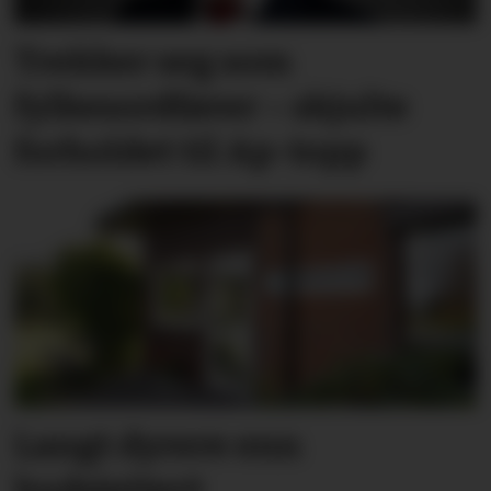
Trekker seg som
fylkesordfører – skjulte
forholdet til Ap-topp
Langt dyrere enn
budsjettert