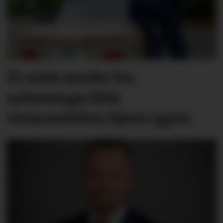
Et siste ønske fra
sykesenga fikk
vetaranbilen hjem igjen