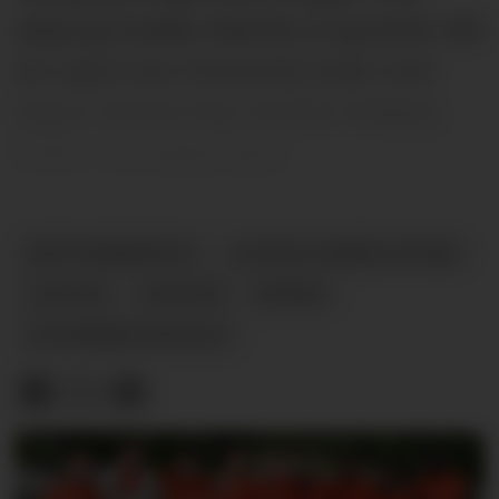
sang og musikk, thaimat, is og annet. Det
blir også noen tilreisende boder med
salg av diverse ting, forteller Solbjørg
Holter i arrangørgruppa.
MIDTSOMMERFEST
ULEFOSS HANDELSSTAND
ULEFOSS
NYHETER
MUSIKK
VETERANBILKORTESJE