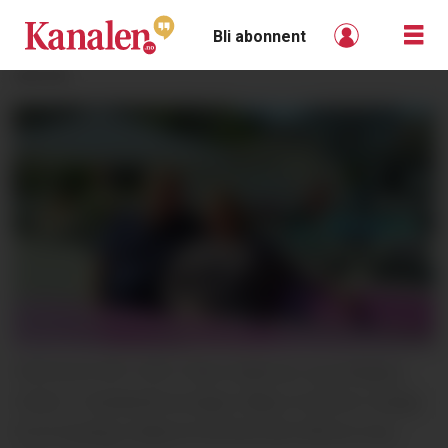
Bli abonnent
ANNONSE
HER BLIR DET KOS: Paal Andersen og Solbjørg
Holter i Handelsforeningen håper å samle mange
til en koselig midtsommerfest på Ulefoss torg.