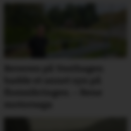
Beveren på Vesthagen
hadde et annet syn på
flomsikringen. – Rene
motorsaga