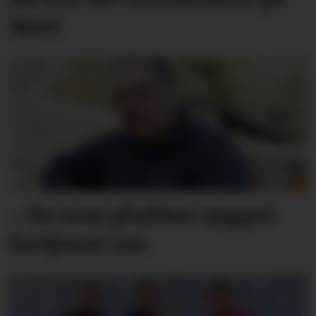
Søve
– De som plukker søppel
fortjener ros