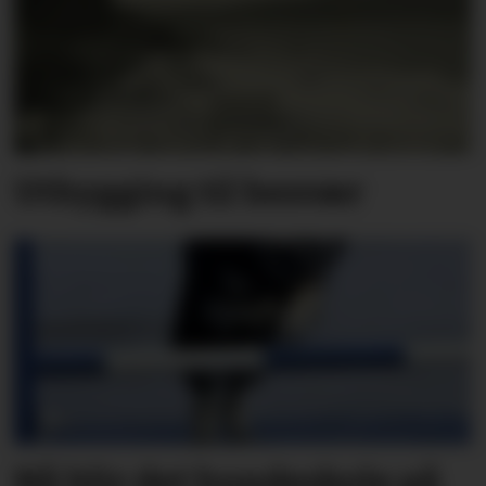
Utbygging til besvær
Nå blir det hundeskole på