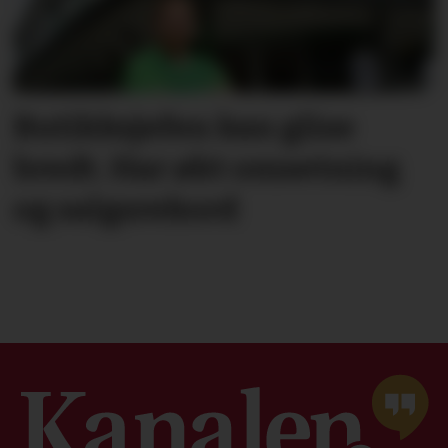
Butikksjefen kan glise
bredt. Har økt omsetning
og salgsrekord