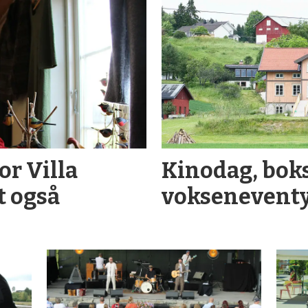
or Villa
Kinodag, bok
t også
voksenevent