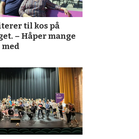
iterer til kos på
get. – Håper mange
r med