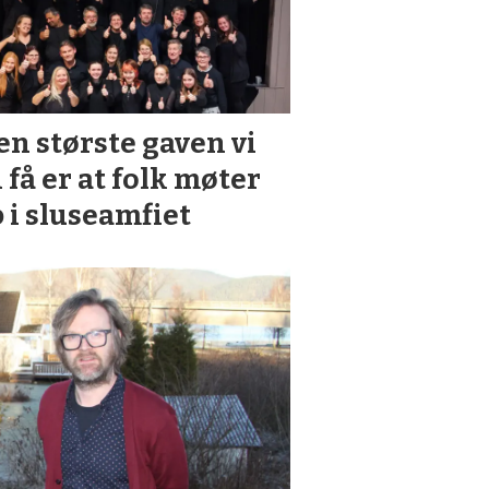
en største gaven vi
 få er at folk møter
 i sluseamfiet