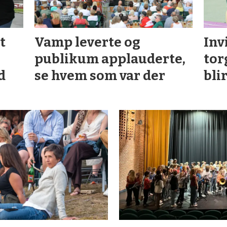
t
Vamp leverte og
Inv
publikum applauderte,
tor
d
se hvem som var der
bli