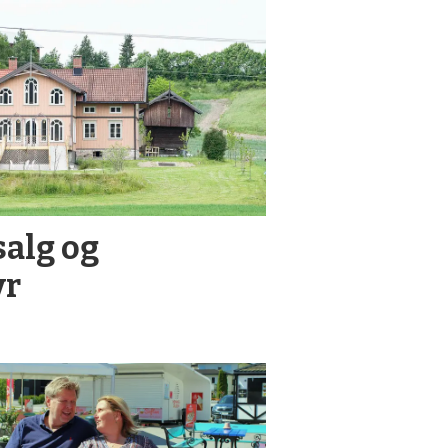
salg og
yr