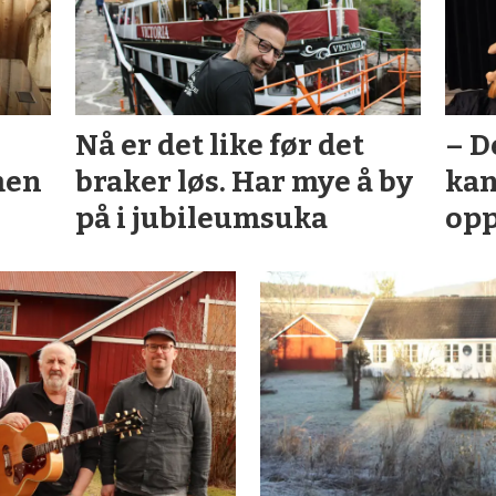
Nå er det like før det
– D
men
braker løs. Har mye å by
kan
på i jubileumsuka
opp