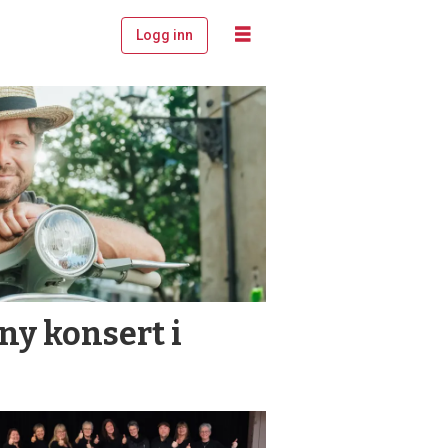
Logg inn
 ny konsert i