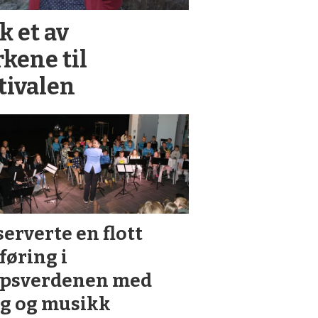
k et av
rkene til
tivalen
serverte en flott
føring i
rpsverdenen med
g og musikk