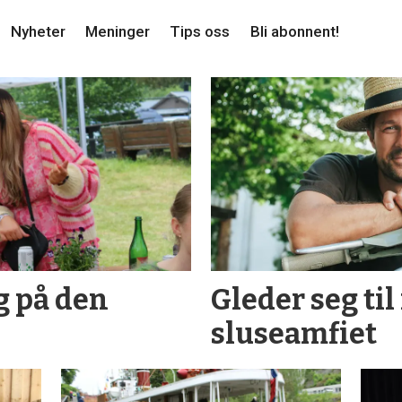
Nyheter
Meninger
Tips oss
Bli abonnent!
g på den
Gleder seg til
sluse­amfiet