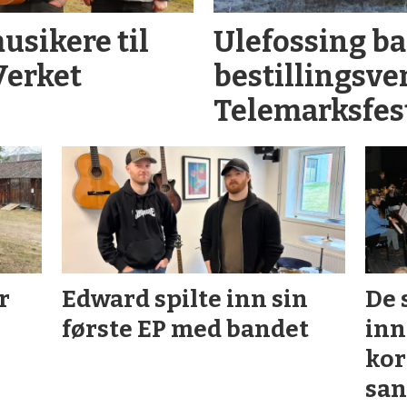
usikere til
Ulefossing ba
Verket
bestillings­ve
Telemarks­fes
r
Edward spilte inn sin
De 
første EP med bandet
inn
ko
san