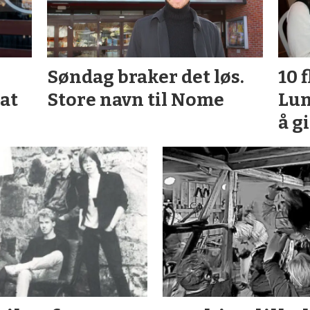
Søndag braker det løs.
10 
 at
Store navn til Nome
Lun
å g