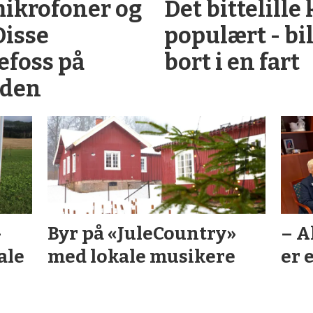
mikrofoner og
Det bittelille
Disse
populært - bil
efoss på
bort i en fart
iden
­
Byr på «JuleCountry»
– A
ale
med lokale musikere
er 