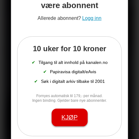
være abonnent
Allerede abonnent?
Logg inn
10 uker for 10 kroner
✔
Tilgang til alt innhold på kanalen.no
✔
Papiravisa digitalt/eAvis
✔
Søk i digitalt arkiv tilbake til 2001
Fornyes automatisk til 179,- per månad.
Ingen binding. Gjelder bare nye abonnenter.
KJØP