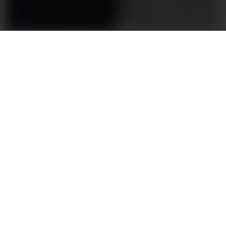
Hege Dorholt
– Klarer nesten ikke å
tro på at dette er en
karriere­mulighet
26.10.2024 - 06:00
PUBLISERT
26.10.2024 - 08:37
SIST OPPDATERT