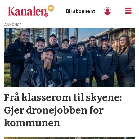
Bli abonnent
ANNONSE
Tag:
dronefag
Frå klasserom til skyene:
Gjer drone­jobben for
kommunen